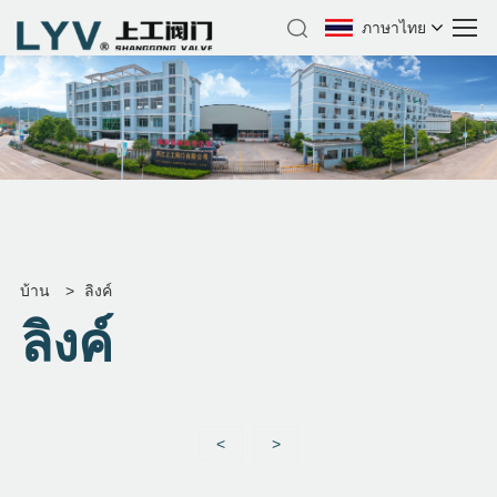
ภาษาไทย
บ้าน
>
ลิงค์
ลิงค์
<
>