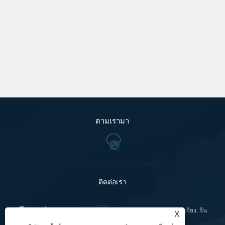
ตามเรามา
ติดต่อเรา
:เลขที่ 799 ถนน Jinniu, เมือง Bihu, เขต Liandu, Lishui, เจ้อเจียง, จีน
X