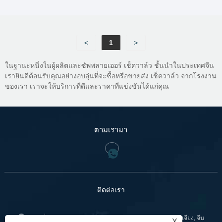
<
1
>
ในฐานะหนึ่งในผู้ผลิตและซัพพลายเออร์ เช็ควาล์ว ชั้นนำในประเทศจีน
เรายินดีต้อนรับคุณอย่างอบอุ่นที่จะซื้อหรือขายส่ง เช็ควาล์ว จากโรงงาน
ของเรา เราจะให้บริการที่ดีและราคาที่แข่งขันได้แก่คุณ
ตามเรามา
ติดต่อเรา
:เลขที่ 799 ถนน Jinniu, เมือง Bihu, เขต Liandu, Lishui, เจ้อเจียง, จีน
X