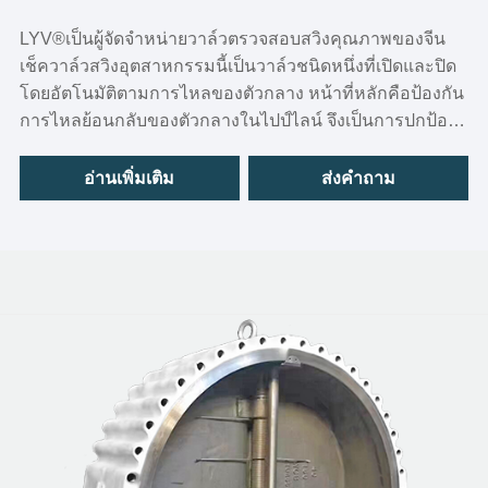
LYV®เป็นผู้จัดจำหน่ายวาล์วตรวจสอบสวิงคุณภาพของจีน
เช็ควาล์วสวิงอุตสาหกรรมนี้เป็นวาล์วชนิดหนึ่งที่เปิดและปิด
โดยอัตโนมัติตามการไหลของตัวกลาง หน้าที่หลักคือป้องกัน
การไหลย้อนกลับของตัวกลางในไปป์ไลน์ จึงเป็นการปกป้อง
อุปกรณ์ต้นน้ำและสร้างความมั่นใจในความปลอดภัยของ
ระบบ เช็ควาล์วแบบสวิง API 6D นี้โดดเด่นด้วยการเปิดและ
อ่านเพิ่มเติม
ส่งคำถาม
ปิดที่ยืดหยุ่น การปิดผนึกที่เชื่อถือได้ และการบำรุงรักษาง่าย
ในฐานะอุปกรณ์ความปลอดภัยของท่อประสิทธิภาพสูง