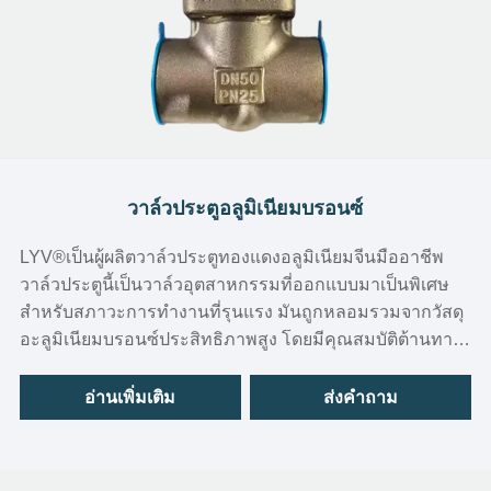
วาล์วประตูอลูมิเนียมบรอนซ์
LYV®เป็นผู้ผลิตวาล์วประตูทองแดงอลูมิเนียมจีนมืออาชีพ
วาล์วประตูนี้เป็นวาล์วอุตสาหกรรมที่ออกแบบมาเป็นพิเศษ
สำหรับสภาวะการทำงานที่รุนแรง มันถูกหลอมรวมจากวัสดุ
อะลูมิเนียมบรอนซ์ประสิทธิภาพสูง โดยมีคุณสมบัติต้านทาน
การกัดกร่อนได้ดีเยี่ยม มีความแข็งแรงสูง และทนทานต่อ
การสึกหรอได้ดี เหมาะอย่างยิ่งสำหรับสภาพแวดล้อมทาง
อ่านเพิ่มเติม
ส่งคำถาม
อุตสาหกรรมที่ซับซ้อนซึ่งมีสารกัดกร่อน เช่น น้ำทะเลและ
สารเคมี หรือในกรณีที่ต้องมีการป้องกันการระเบิด